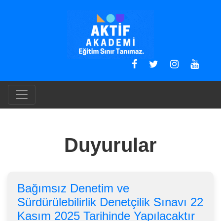
Duyurular
Bağımsız Denetim ve
Sürdürülebilirlik Denetçilik Sınavı 22
Kasım 2025 Tarihinde Yapılacaktır