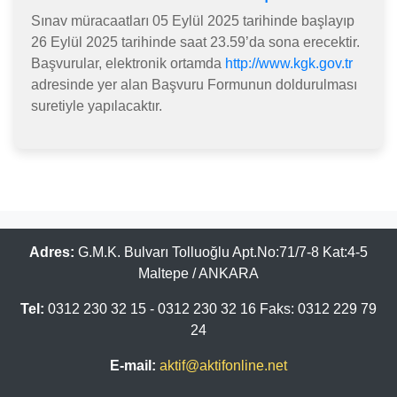
Sınav müracaatları 05 Eylül 2025 tarihinde başlayıp
26 Eylül 2025 tarihinde saat 23.59’da sona erecektir.
Başvurular, elektronik ortamda
http://www.kgk.gov.tr
adresinde yer alan Başvuru Formunun doldurulması
suretiyle yapılacaktır.
Adres:
G.M.K. Bulvarı Tolluoğlu Apt.No:71/7-8 Kat:4-5
Maltepe / ANKARA
Tel:
0312 230 32 15 - 0312 230 32 16 Faks: 0312 229 79
24
E-mail:
aktif@aktifonline.net